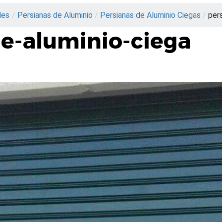
les
/
Persianas de Aluminio
/
Persianas de Aluminio Ciegas
/
per
de-aluminio-ciega