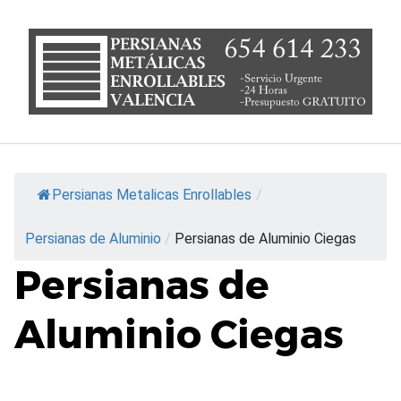
S
a
l
t
a
r
a
l
c
Persianas Metalicas Enrollables
/
o
n
Persianas de Aluminio
/
Persianas de Aluminio Ciegas
t
e
Persianas de
n
i
Aluminio Ciegas
d
o